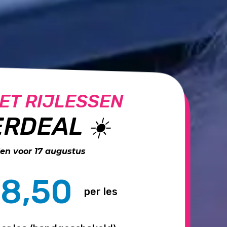
ET RIJLESSEN
RDEAL ☀️
n voor 17 augustus
8,50
per les