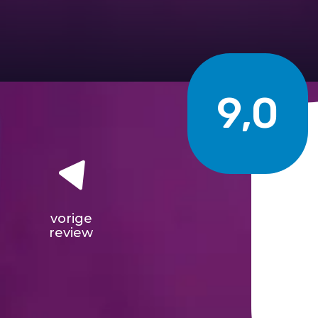
9,0
vorige
review