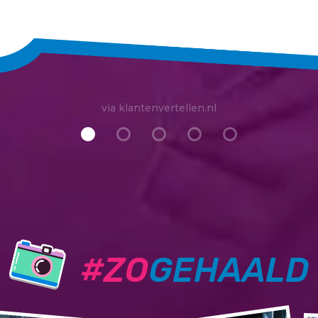
via klantenvertellen.nl
#ZO
GEHAALD