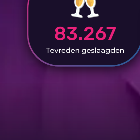
83.267
Tevreden
geslaagden