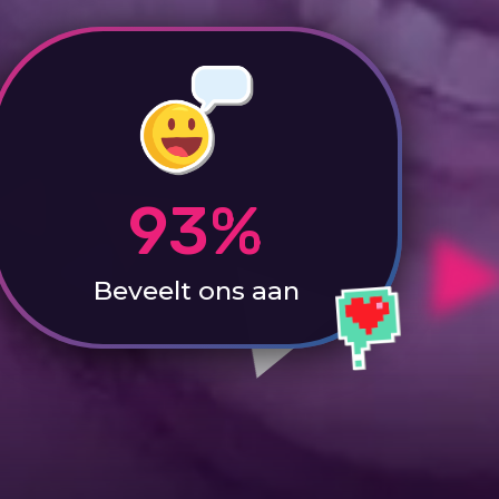
93%
Beveelt ons aan