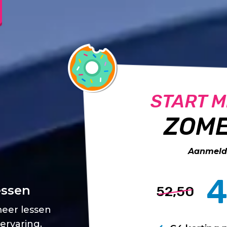
START M
ZOME
Aanmelde
4
essen
52,50
meer lessen
 ervaring.