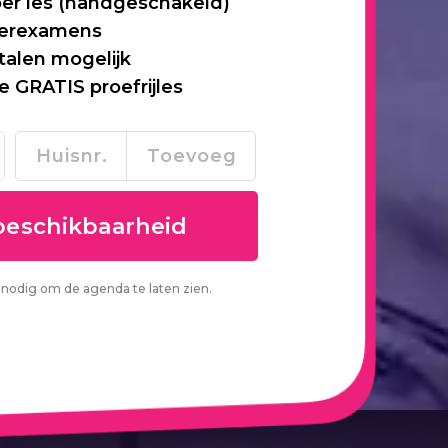
per les (handgeschakeld)
 herexamens
talen mogelijk
je GRATIS proefrijles
nodig om de agenda te laten zien.