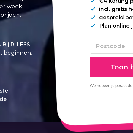
€4 korting 
per week
incl. gratis
orijden.
gespreid be
Plan online 
Bij RijLESS
jk beginnen.
We hebben je postcode 
este
 de