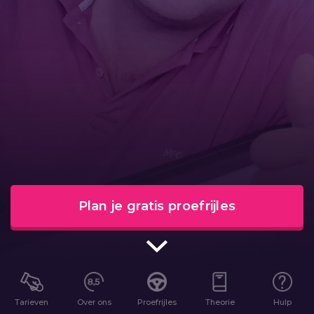
Plan je gratis proefrijles
Tarieven
Over ons
Proefrijles
Theorie
Hulp