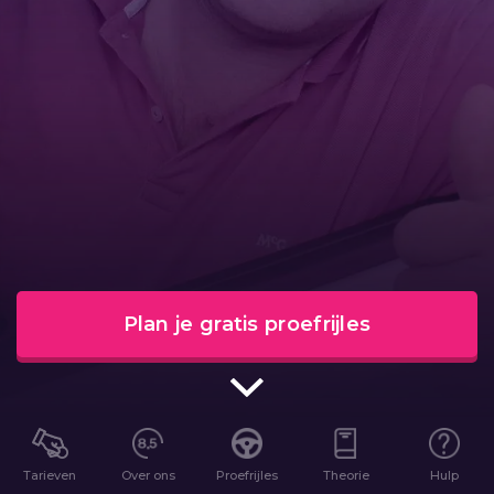
Plan je gratis proefrijles
Tarieven
Over ons
Proefrijles
Theorie
Hulp