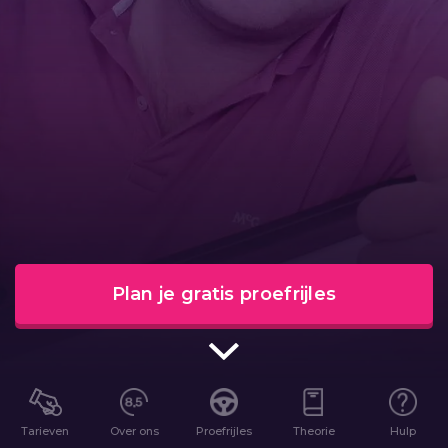
Plan je gratis proefrijles
Tarieven
Over ons
Proefrijles
Theorie
Hulp