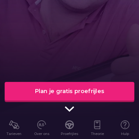
Plan je gratis proefrijles
Tarieven
Over ons
Proefrijles
Theorie
Hulp