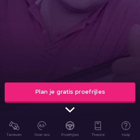
Plan je gratis proefrijles
Tarieven
Over ons
Proefrijles
Theorie
Hulp