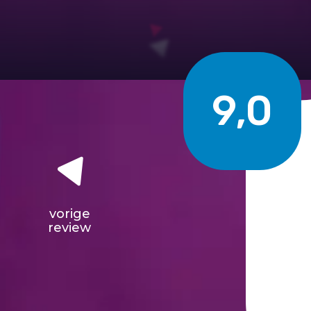
9,0
vorige
review