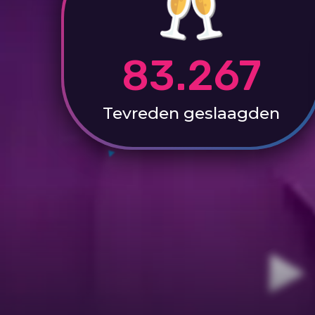
83.267
Tevreden
geslaagden