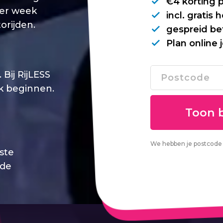
€4 korting 
per week
incl. gratis
orijden.
gespreid be
Plan online 
Bij RijLESS
jk beginnen.
We hebben je postcode 
este
 de