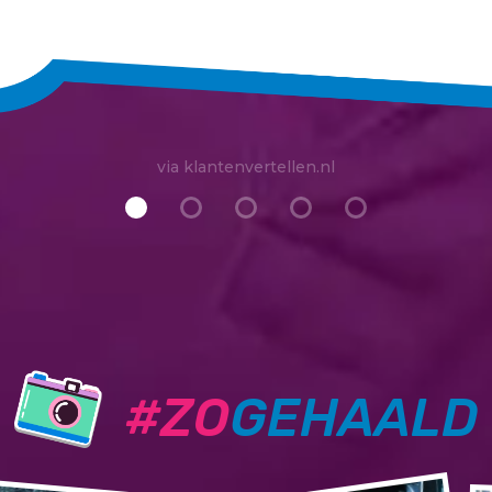
via klantenvertellen.nl
#ZO
GEHAALD