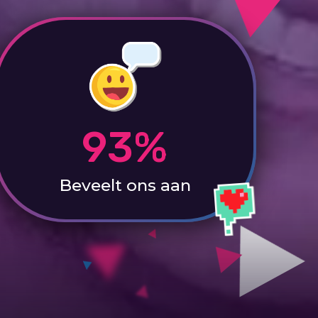
93%
Beveelt ons aan