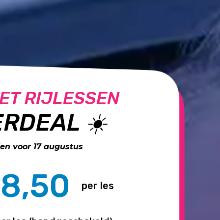
ET RIJLESSEN
RDEAL ☀️
n voor 17 augustus
8,50
per les