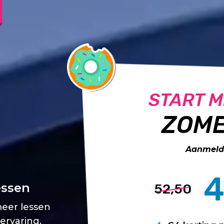
START M
ZOME
Aanmelde
4
essen
52,50
meer lessen
 ervaring.