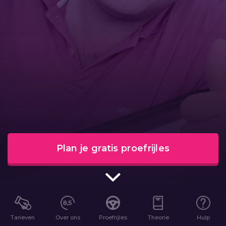
Plan je gratis proefrijles
Tarieven
Over ons
Proefrijles
Theorie
Hulp