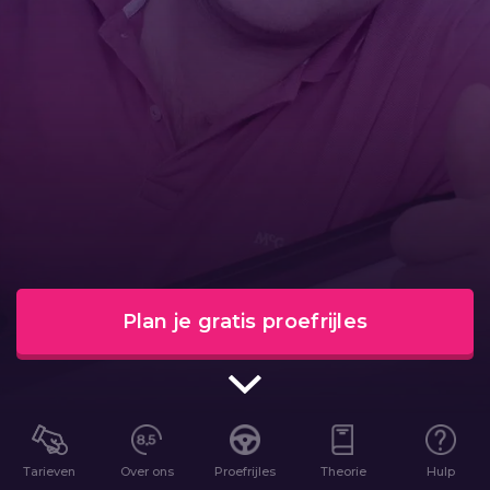
Plan je gratis proefrijles
Tarieven
Over ons
Proefrijles
Theorie
Hulp