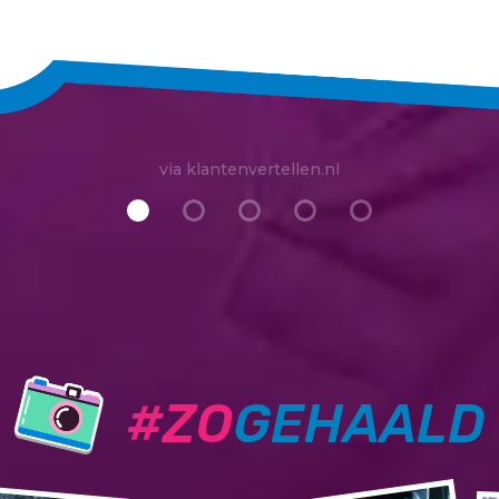
via klantenvertellen.nl
#ZO
GEHAALD