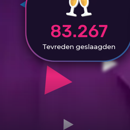
83.267
Tevreden
geslaagden