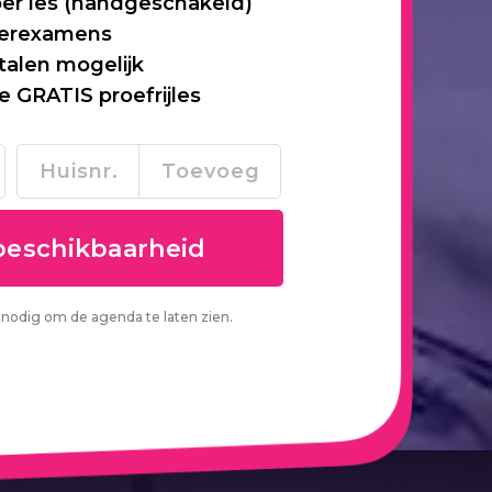
per les (handgeschakeld)
 herexamens
talen mogelijk
je GRATIS proefrijles
nodig om de agenda te laten zien.