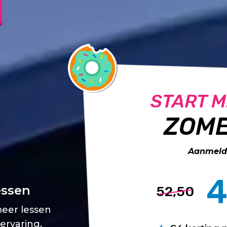
START M
ZOME
Aanmelde
4
essen
52,50
meer lessen
 ervaring.