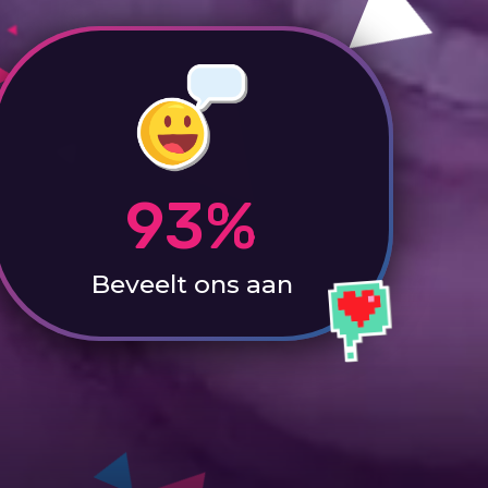
93%
Beveelt ons aan