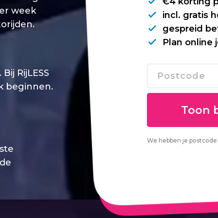
€4 korting 
per week
incl. gratis
orijden.
gespreid be
Plan online 
Bij RijLESS
jk beginnen.
We hebben je postcode 
este
 de