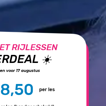
ET RIJLESSEN
RDEAL ☀️
n voor 17 augustus
8,50
per les