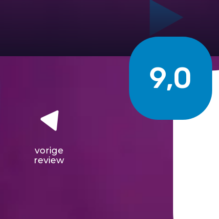
9,0
vorige
review