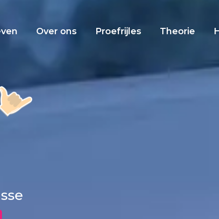
even
Over ons
Proefrijles
Theorie
isse