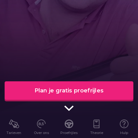
Plan je gratis proefrijles
Tarieven
Over ons
Proefrijles
Theorie
Hulp