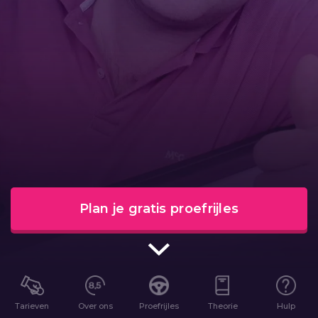
Plan je gratis proefrijles
Tarieven
Over ons
Proefrijles
Theorie
Hulp