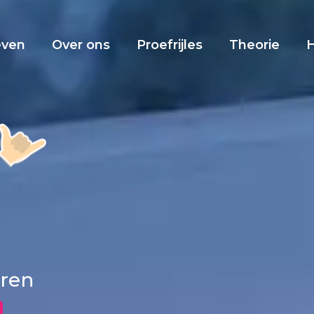
even
Over ons
Proefrijles
Theorie
eren