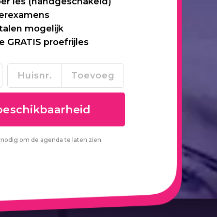
per les (handgeschakeld)
 herexamens
talen mogelijk
je GRATIS proefrijles
nodig om de agenda te laten zien.