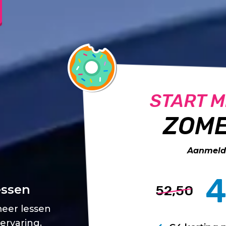
START M
ZOME
Aanmelde
4
essen
52,50
meer lessen
 ervaring.