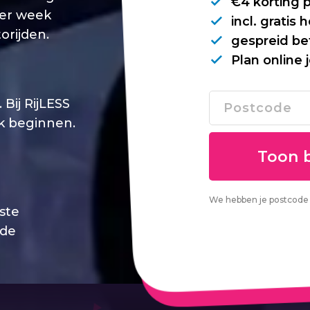
€4 korting 
per week
incl. gratis
orijden.
gespreid be
Plan online 
Bij RijLESS
jk beginnen.
We hebben je postcode 
este
 de