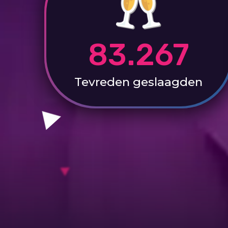
83.267
Tevreden
geslaagden