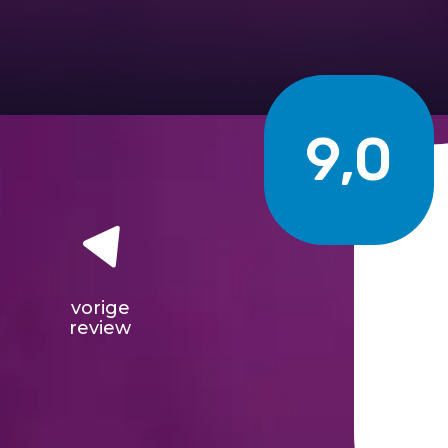
9,0
vorige
review