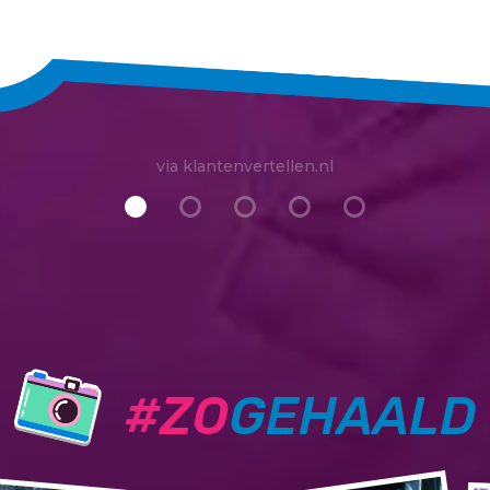
via klantenvertellen.nl
#ZO
GEHAALD