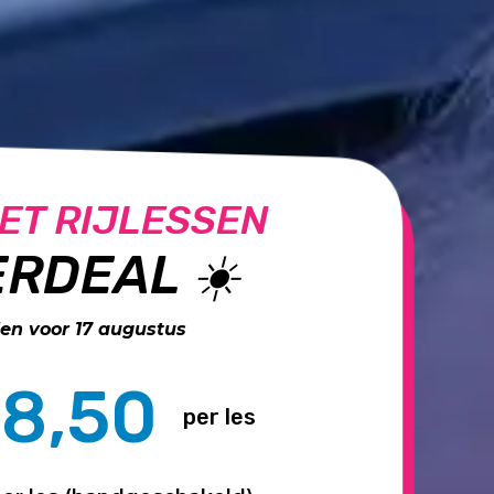
ET RIJLESSEN
RDEAL ☀️
n voor 17 augustus
8,50
per les