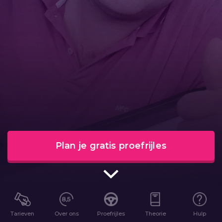
Plan je gratis proefrijles
Tarieven
Over ons
Proefrijles
Theorie
Hulp