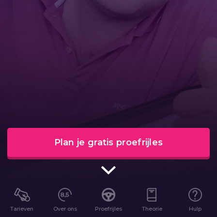
Plan je gratis proefrijles
Tarieven
Over ons
Proefrijles
Theorie
Hulp