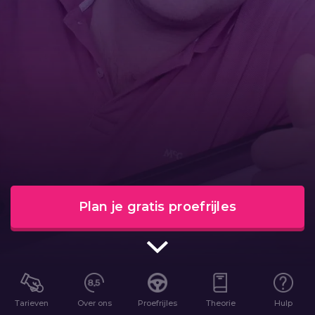
Plan je gratis proefrijles
Tarieven
Over ons
Proefrijles
Theorie
Hulp