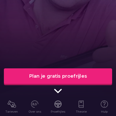
Plan je gratis proefrijles
Tarieven
Over ons
Proefrijles
Theorie
Hulp