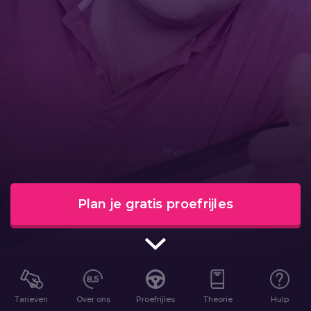
Plan je gratis proefrijles
Tarieven
Over ons
Proefrijles
Theorie
Hulp