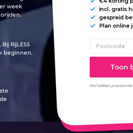
€4 korting 
per week
incl. gratis
orijden.
gespreid be
Plan online 
Bij RijLESS
jk beginnen.
We hebben je postcode 
este
 de