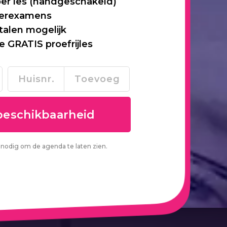
per les (handgeschakeld)
 herexamens
talen mogelijk
je GRATIS proefrijles
nodig om de agenda te laten zien.