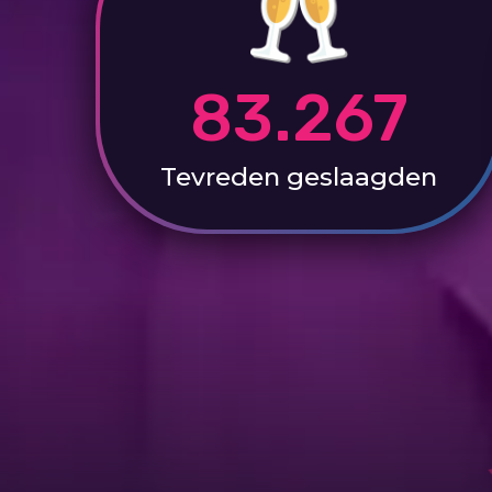
83.267
Tevreden
geslaagden