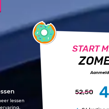
START M
ZOME
Aanmelde
4
essen
52,50
meer lessen
 ervaring.