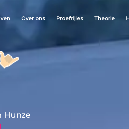
even
Over ons
Proefrijles
Theorie
en Hunze