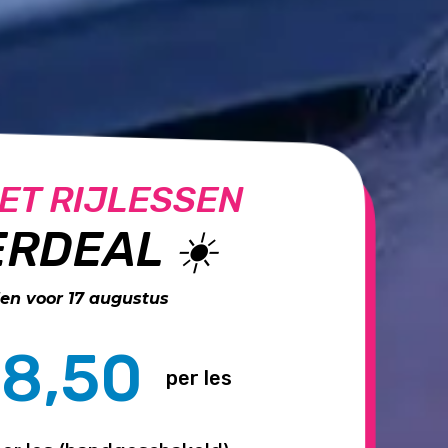
ET RIJLESSEN
RDEAL ☀️
n voor 17 augustus
8,50
per les