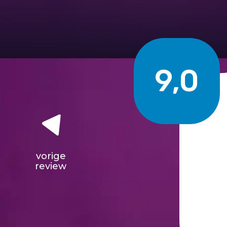
9,0
vorige
review