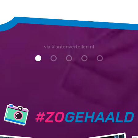
via klantenvertellen.nl
#ZO
GEHAALD